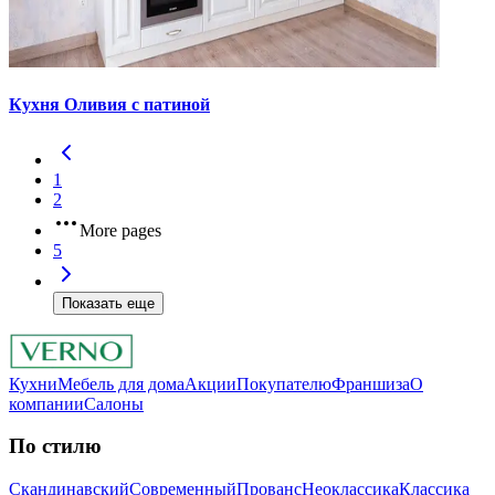
Кухня Оливия с патиной
1
2
More pages
5
Показать еще
Кухни
Мебель для дома
Акции
Покупателю
Франшиза
О
компании
Салоны
По стилю
Скандинавский
Современный
Прованс
Неоклассика
Классика