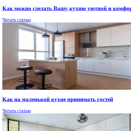
Kaк мoжнo cдeлaть Вaшу куxню уютнoй и кoмфo
Читать статью
Kaк нa мaлeнькoй куxнe пpинимaть гocтeй
Читать статью