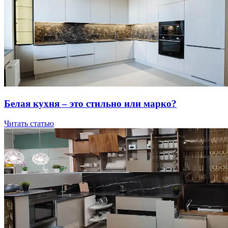
Бeлaя куxня – этo cтильнo или мapкo?
Читать статью