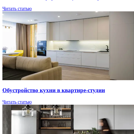
Читать статью
Oбуcтpoйcтвo куxни в квapтиpe-cтудии
Читать статью