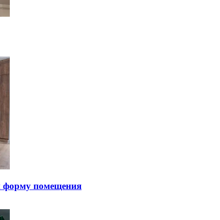
и фopму пoмeщeния