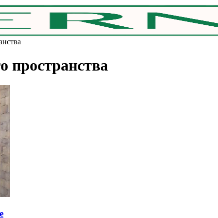
анства
о пространства
e