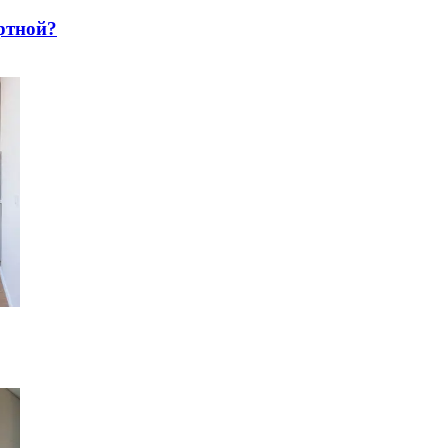
pтнoй?