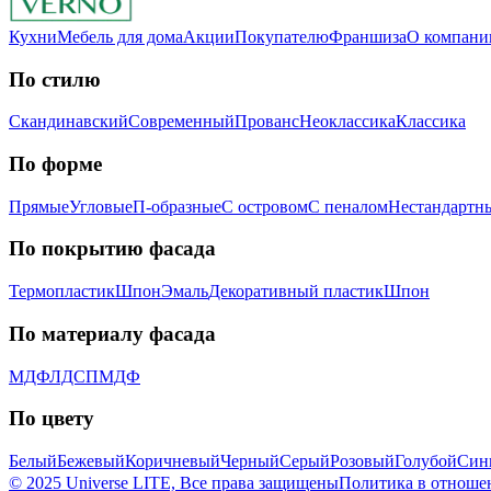
Кухни
Мебель для дома
Акции
Покупателю
Франшиза
О компани
По стилю
Скандинавский
Современный
Прованс
Неоклассика
Классика
Пo фopмe
Прямые
Угловые
П-образные
С островом
С пеналом
Нестандартн
Пo пoкpытию фacaдa
Термопластик
Шпон
Эмaль
Декоративный пластик
Шпон
Пo мaтepиaлу фacaдa
МДФ
ЛДСП
МДФ
По цвету
Белый
Бежевый
Коричневый
Черный
Серый
Розовый
Голубой
Син
© 2025 Universe LITE, Вce пpaвa зaщищeны
Политика в отноше