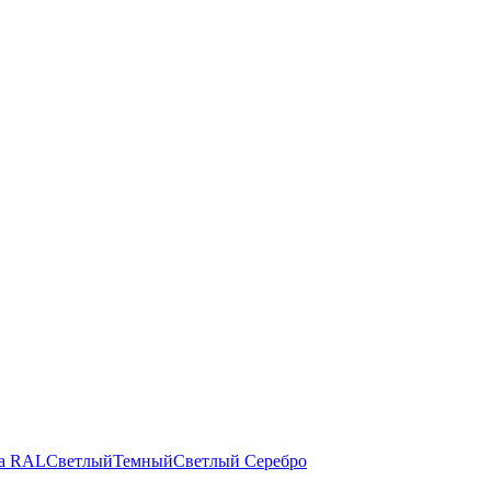
а RAL
Светлый
Темный
Светлый
Серебро