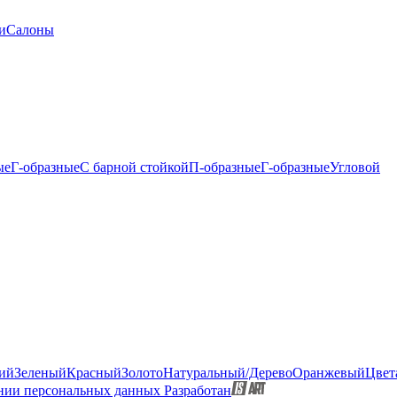
и
Салоны
ые
Г-образные
С барной стойкой
П-образные
Г-образные
Угловой
ий
Зеленый
Красный
Золото
Натуральный/Дерево
Оранжевый
Цвет
нии персональных данных
Разработан