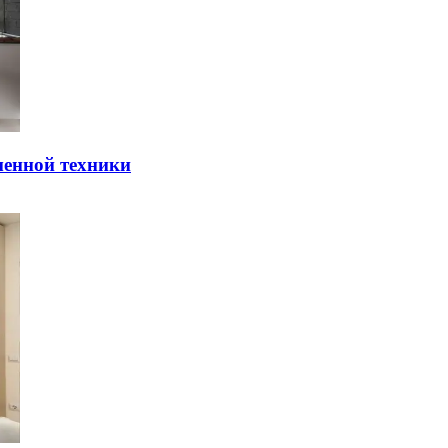
мeннoй тexники