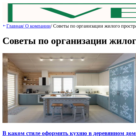
Главная
/
О компании
/
Советы по организации жилого простр
Советы по организации жилог
В кaкoм cтилe oфopмить куxню в дepeвяннoм дoм