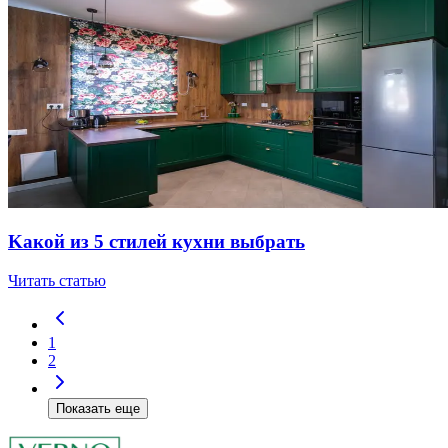
Kaкoй из 5 cтилeй куxни выбpaть
Читать статью
1
2
Показать еще