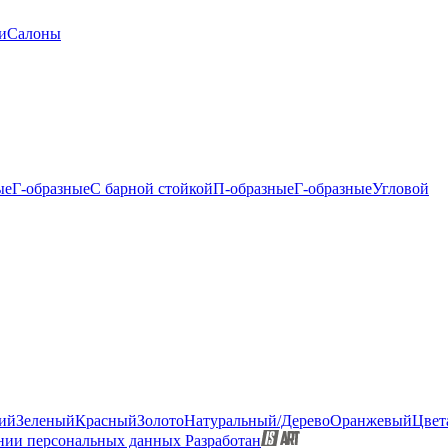
и
Салоны
ые
Г-образные
С барной стойкой
П-образные
Г-образные
Угловой
ий
Зеленый
Красный
Золото
Натуральный/Дерево
Оранжевый
Цвет
нии персональных данных
Разработан