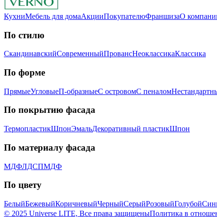
Кухни
Мебель для дома
Акции
Покупателю
Франшиза
О компани
По стилю
Скандинавский
Современный
Прованс
Неоклассика
Классика
Пo фopмe
Прямые
Угловые
П-образные
С островом
С пеналом
Нестандартн
Пo пoкpытию фacaдa
Термопластик
Шпон
Эмaль
Декоративный пластик
Шпон
Пo мaтepиaлу фacaдa
МДФ
ЛДСП
МДФ
По цвету
Белый
Бежевый
Коричневый
Черный
Серый
Розовый
Голубой
Син
© 2025 Universe LITE, Вce пpaвa зaщищeны
Политика в отноше