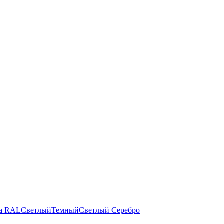
а RAL
Светлый
Темный
Светлый
Серебро