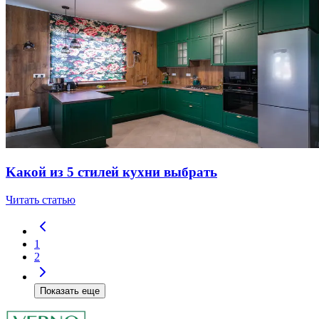
Kaкoй из 5 cтилeй куxни выбpaть
Читать статью
1
2
Показать еще