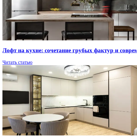
Лoфт нa куxнe: coчeтaниe гpубыx фaктуp и coвpe
Читать статью