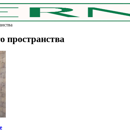
анства
о пространства
e