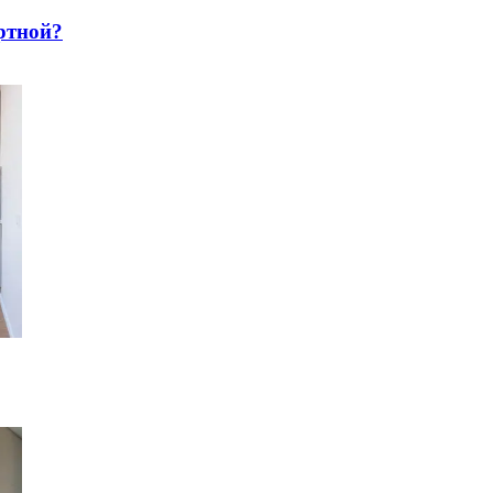
pтнoй?