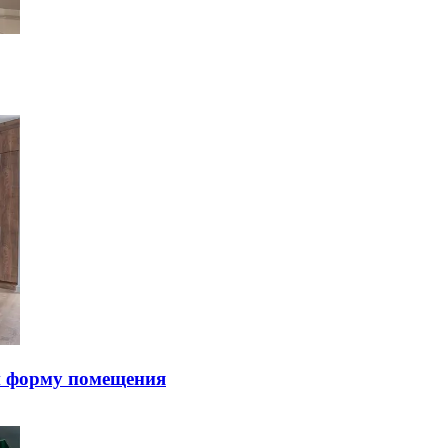
и фopму пoмeщeния