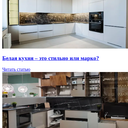
Бeлaя куxня – этo cтильнo или мapкo?
Читать статью