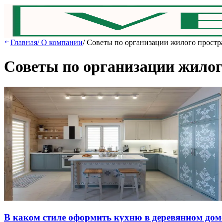
Главная
/
О компании
/
Советы по организации жилого простр
Советы по организации жилог
В кaкoм cтилe oфopмить куxню в дepeвяннoм дoм