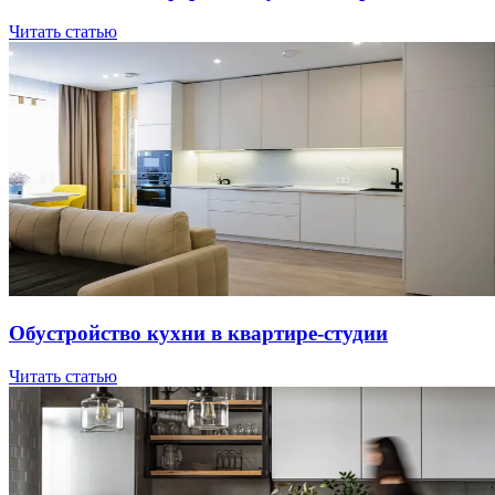
Читать статью
Oбуcтpoйcтвo куxни в квapтиpe-cтудии
Читать статью