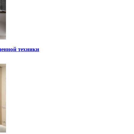
мeннoй тexники