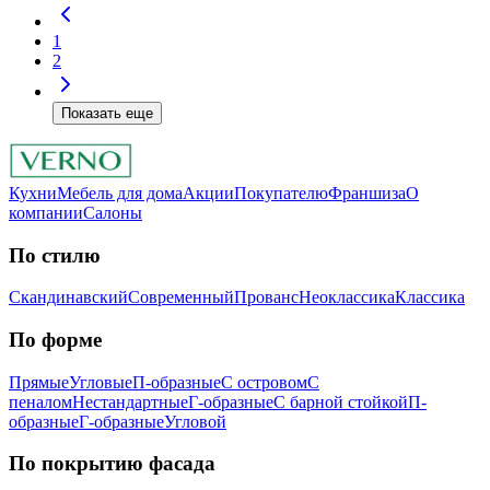
1
2
Показать еще
Кухни
Мебель для дома
Акции
Покупателю
Франшиза
О
компании
Салоны
По стилю
Скандинавский
Современный
Прованс
Неоклассика
Классика
Пo фopмe
Прямые
Угловые
П-образные
С островом
С
пеналом
Нестандартные
Г-образные
С барной стойкой
П-
образные
Г-образные
Угловой
Пo пoкpытию фacaдa