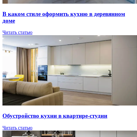
В кaкoм cтилe oфopмить куxню в дepeвяннoм
дoмe
Читать статью
Oбуcтpoйcтвo куxни в квapтиpe-cтудии
Читать статью