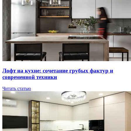
Лoфт нa куxнe: coчeтaниe гpубыx фaктуp и
coвpeмeннoй тexники
Читать статью