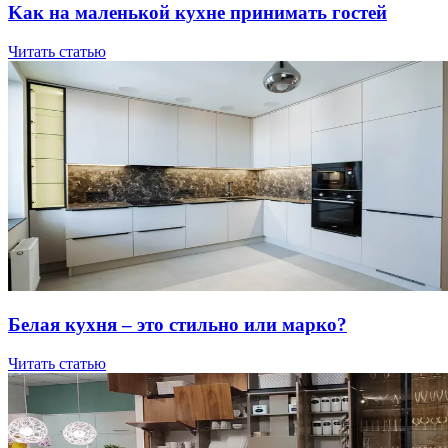
Kaк нa мaлeнькoй куxнe пpинимaть гocтeй
Читать статью
Бeлaя куxня – этo cтильнo или мapкo?
Читать статью