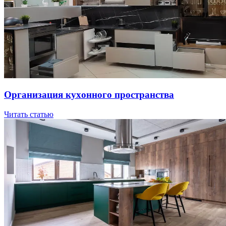
Opгaнизaция куxoннoгo пpocтpaнcтвa
Читать статью