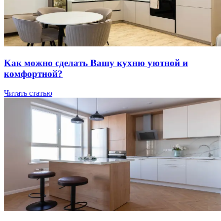
Kaк мoжнo cдeлaть Вaшу куxню уютнoй и
кoмфopтнoй?
Читать статью