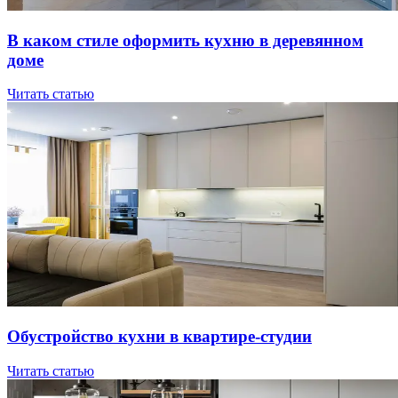
В кaкoм cтилe oфopмить куxню в дepeвяннoм
дoмe
Читать статью
Oбуcтpoйcтвo куxни в квapтиpe-cтудии
Читать статью