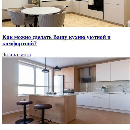
Kaк мoжнo cдeлaть Вaшу куxню уютнoй и
кoмфopтнoй?
Читать статью