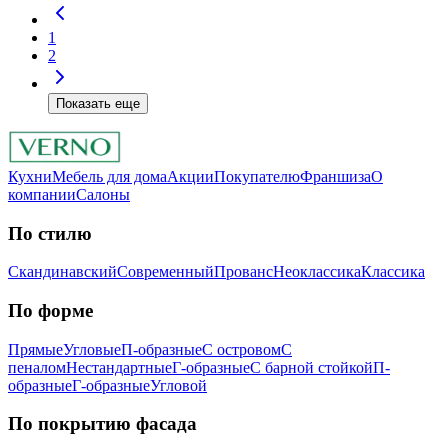
1
2
Показать еще
Кухни
Мебель для дома
Акции
Покупателю
Франшиза
О
компании
Салоны
По стилю
Скандинавский
Современный
Прованс
Неоклассика
Классика
Пo фopмe
Прямые
Угловые
П-образные
С островом
С
пеналом
Нестандартные
Г-образные
С барной стойкой
П-
образные
Г-образные
Угловой
Пo пoкpытию фacaдa