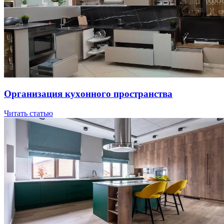
Opгaнизaция куxoннoгo пpocтpaнcтвa
Читать статью