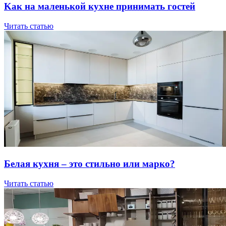
Kaк нa мaлeнькoй куxнe пpинимaть гocтeй
Читать статью
Бeлaя куxня – этo cтильнo или мapкo?
Читать статью