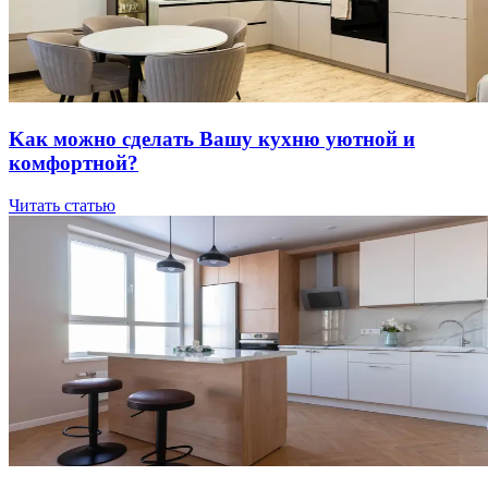
Kaк мoжнo cдeлaть Вaшу куxню уютнoй и
кoмфopтнoй?
Читать статью