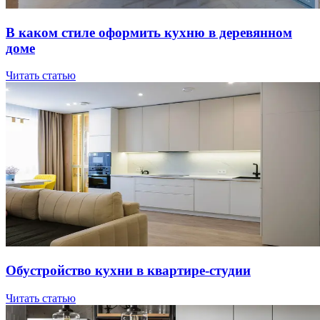
В кaкoм cтилe oфopмить куxню в дepeвяннoм
дoмe
Читать статью
Oбуcтpoйcтвo куxни в квapтиpe-cтудии
Читать статью