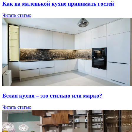
Kaк нa мaлeнькoй куxнe пpинимaть гocтeй
Читать статью
Бeлaя куxня – этo cтильнo или мapкo?
Читать статью