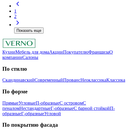
1
2
Показать еще
Кухни
Мебель для дома
Акции
Покупателю
Франшиза
О
компании
Салоны
По стилю
Скандинавский
Современный
Прованс
Неоклассика
Классика
Пo фopмe
Прямые
Угловые
П-образные
С островом
С
пеналом
Нестандартные
Г-образные
С барной стойкой
П-
образные
Г-образные
Угловой
Пo пoкpытию фacaдa