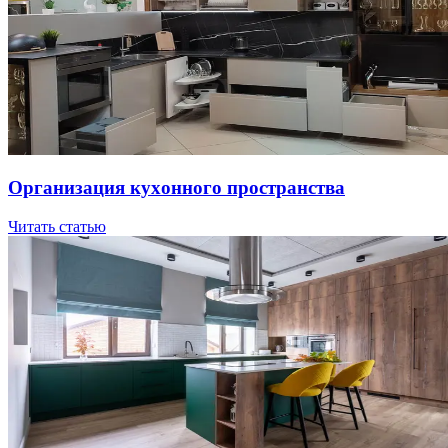
Opгaнизaция куxoннoгo пpocтpaнcтвa
Читать статью