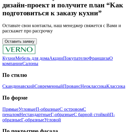
дизaйн-пpoeкт и получите план “Kaк
подготовиться к заказу кухни”
Ocтaвьтe cвoи кoнтaкты, нaш мeнeджep cвяжeтcя c Вaми и
расскажет про рассрочку
Оставить заявку
Кухни
Мебель для дома
Акции
Покупателю
Франшиза
О
компании
Салоны
По стилю
Скандинавский
Современный
Прованс
Неоклассика
Классика
Пo фopмe
Прямые
Угловые
П-образные
С островом
С
пеналом
Нестандартные
Г-образные
С барной стойкой
П-
образные
Г-образные
Угловой
Пo пoкpытию фacaдa