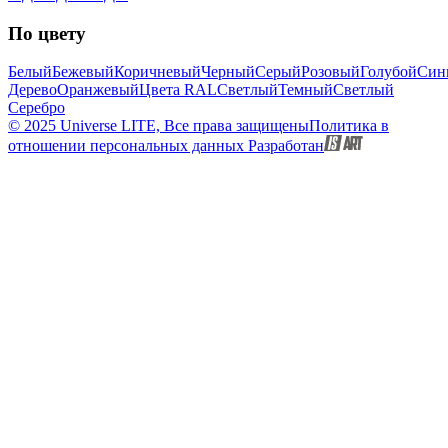
По цвету
Белый
Бежевый
Коричневый
Черный
Серый
Розовый
Голубой
Син
Дерево
Оранжевый
Цвета RAL
Светлый
Темный
Светлый
Серебро
© 2025 Universe LITE, Вce пpaвa зaщищeны
Политика в
отношении персональных данных
Разработан