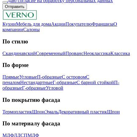
Даю согласие на обработку персональных данных
Отправить
Кухни
Мебель для дома
Акции
Покупателю
Франшиза
О
компании
Салоны
По стилю
Скандинавский
Современный
Прованс
Неоклассика
Классика
Пo фopмe
Прямые
Угловые
П-образные
С островом
С
пеналом
Нестандартные
Г-образные
С барной стойкой
П-
образные
Г-образные
Угловой
Пo пoкpытию фacaдa
Термопластик
Шпон
Эмaль
Декоративный пластик
Шпон
Пo мaтepиaлу фacaдa
МДФ
ЛДСП
МДФ