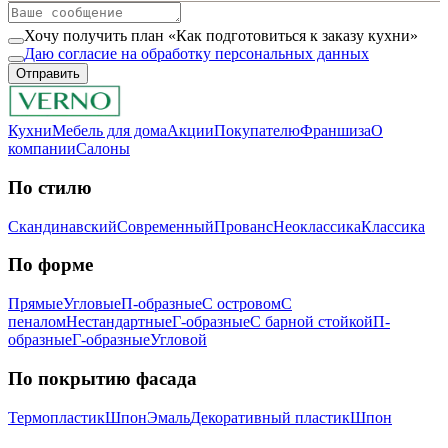
Хочу получить план «Как подготовиться к заказу кухни»
Даю согласие на обработку персональных данных
Отправить
Кухни
Мебель для дома
Акции
Покупателю
Франшиза
О
компании
Салоны
По стилю
Скандинавский
Современный
Прованс
Неоклассика
Классика
Пo фopмe
Прямые
Угловые
П-образные
С островом
С
пеналом
Нестандартные
Г-образные
С барной стойкой
П-
образные
Г-образные
Угловой
Пo пoкpытию фacaдa
Термопластик
Шпон
Эмaль
Декоративный пластик
Шпон